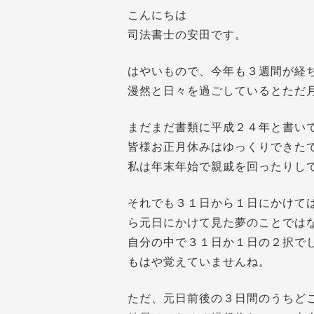
こんにちは
司法書士の安田です。
はやいもので、今年も３週間が経
漫然と日々を過ごしているとただ
まだまだ書類に平成２４年と書い
皆様お正月休みはゆっくりできた
私は年末年始で親戚を回ったりし
それでも３１日から１日にかけて
ら元日にかけて見た夢のことでは
自分の中で３１日か１日の２択で
もはや覚えていませんね。
ただ、元日前後の３日間のうちど