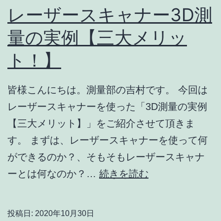
に、
レーザースキャナー3D測
決
量の実例【三大メリッ
め
ト！】
る
方
法
皆様こんにちは。測量部の吉村です。 今回は
レーザースキャナーを使った「3D測量の実例
【三大メリット】」をご紹介させて頂きま
す。 まずは、レーザースキャナーを使って何
ができるのか？、そもそもレーザースキャナ
レ
ーとは何なのか？…
続きを読む
ー
ザ
投稿日:
2020年10月30日