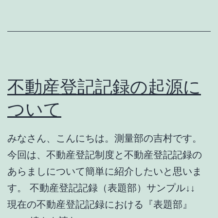
の
意
味
を
調
不動産登記記録の起源に
べ
ついて
る
と、
みなさん、こんにちは。測量部の吉村です。
次
今回は、不動産登記制度と不動産登記記録の
の
あらましについて簡単に紹介したいと思いま
様
す。 不動産登記記録（表題部）サンプル↓↓
に
現在の不動産登記記録における『表題部』
表