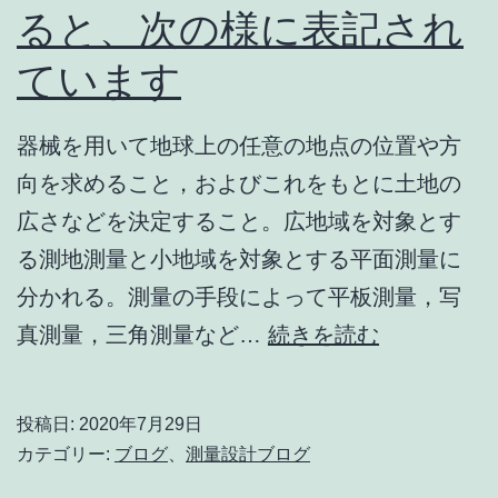
ると、次の様に表記され
っ
ています
た
一
つ
器械を用いて地球上の任意の地点の位置や方
の
向を求めること，およびこれをもとに土地の
方
広さなどを決定すること。広地域を対象とす
法
る測地測量と小地域を対象とする平面測量に
（バ
分かれる。測量の手段によって平板測量，写
リ
辞
真測量，三角測量など…
続きを読む
島
典
編）
で
投稿日:
2020年7月29日
測
カテゴリー:
ブログ
、
測量設計ブログ
量