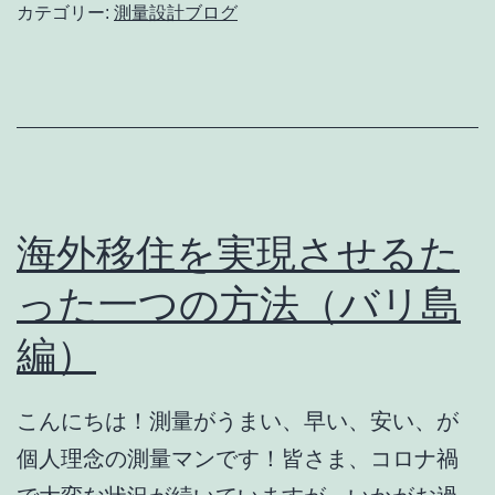
ー
カテゴリー:
測量設計ブログ
ス
キ
ャ
ナ
ー
3D
海外移住を実現させるた
測
った一つの方法（バリ島
量
編）
の
実
例
こんにちは！測量がうまい、早い、安い、が
【三
個人理念の測量マンです！皆さま、コロナ禍
大