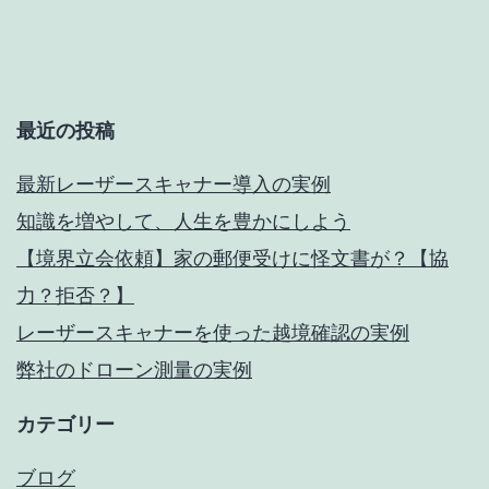
の
ペ
ー
最近の投稿
ジ
最新レーザースキャナー導入の実例
送
知識を増やして、人生を豊かにしよう
り
【境界立会依頼】家の郵便受けに怪文書が？【協
力？拒否？】
レーザースキャナーを使った越境確認の実例
弊社のドローン測量の実例
カテゴリー
ブログ