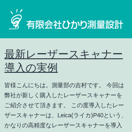
コ
最新レーザースキャナー
ン
テ
導入の実例
ン
ツ
皆様こんにちは。測量部の吉村です。 今回は
へ
弊社が新しく購入したレーザースキャナーを
ス
ご紹介させて頂きます。 この度導入したレー
キ
ザースキャナーは、Leica(ライカ)P40という、
ッ
かなりの高精度なレーザースキャナーを導入