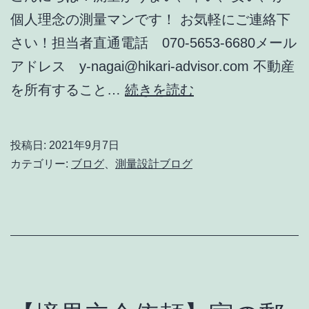
の
個人理念の測量マンです！ お気軽にご連絡下
実
さい！担当者直通電話 070-5653-6680メール
例
アドレス y-nagai@hikari-advisor.com 不動産
知
を所有すること…
続きを読む
識
を
投稿日:
2021年9月7日
増
カテゴリー:
ブログ
、
測量設計ブログ
や
し
て、
人
生
を