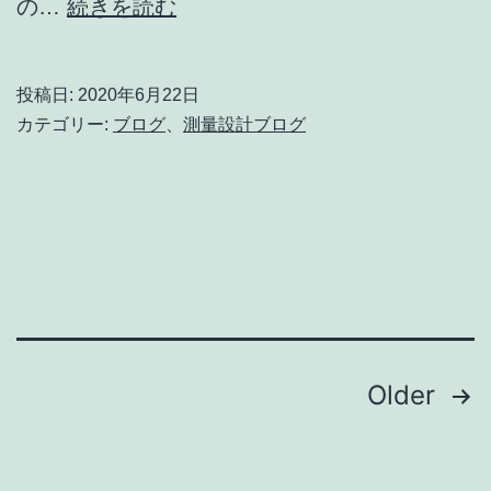
不
の…
続きを読む
記
動
さ
産
れ
投稿日:
2020年6月22日
登
カテゴリー:
ブログ
、
測量設計ブログ
て
記
い
記
ま
録
す
の
起
源
に
投
Older
つ
稿
い
て