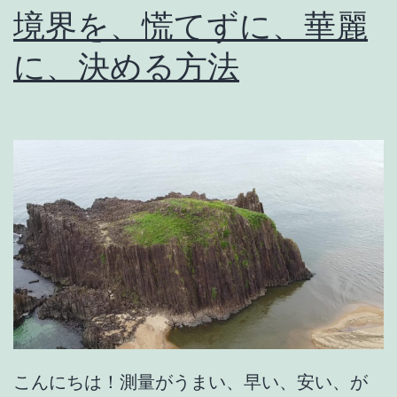
の
境界を、慌てずに、華麗
実
に、決める方法
例
こんにちは！測量がうまい、早い、安い、が