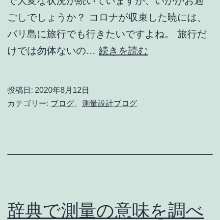
で大変な状況が続いていますが、いかがお過
メ
ごしでしょうか？ コロナが収束した暁には、
リ
バリ島に旅行でも行きたいですよね。 旅行だ
ッ
海
けでは勿体ないの…
続きを読む
ト！】
外
移
投稿日:
2020年8月12日
住
カテゴリー:
ブログ
、
測量設計ブログ
を
実
現
さ
せ
る
辞典で測量の意味を調べ
た