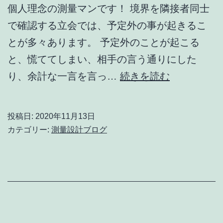
個人理念の測量マンです！ 境界を隣接者同士
で確認する立会では、予定外の事が起きるこ
とが多々あります。 予定外のことが起こる
と、慌ててしまい、相手の言う通りにした
境
り、余計な一言を言っ…
続きを読む
界
を、
投稿日:
2020年11月13日
慌
カテゴリー:
測量設計ブログ
て
ず
に、
華
麗