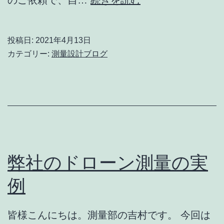
力？
ー
拒
ザ
否？】
投稿日:
2021年4月13日
ー
カテゴリー:
測量設計ブログ
ス
キ
ャ
ナ
ー
を
弊社のドローン測量の実
使
例
っ
た
皆様こんにちは。測量部の吉村です。 今回は
越