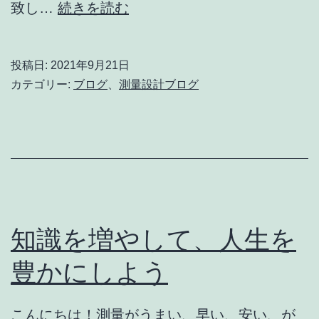
プ
最
致し…
続きを読む
新
レ
投稿日:
2021年9月21日
ー
カテゴリー:
ブログ
、
測量設計ブログ
ザ
ー
ス
キ
ャ
ナ
知識を増やして、人生を
ー
豊かにしよう
導
入
こんにちは！測量がうまい、早い、安い、が