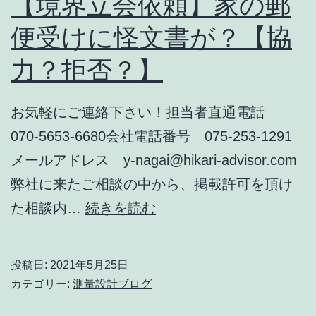
【境界立会依頼】家の郵
豊
便受けに怪文書が？【協
か
力？拒否？】
に
し
よ
お気軽にご連絡下さい！担当者直通電話
う
070-5653-6680会社電話番号 075-253-1291
メールアドレス y-nagai@hikari-advisor.com
弊社に来たご相談の中から、掲載許可を頂け
【境
た相談内…
続きを読む
界
立
投稿日:
2021年5月25日
会
カテゴリー:
測量設計ブログ
依