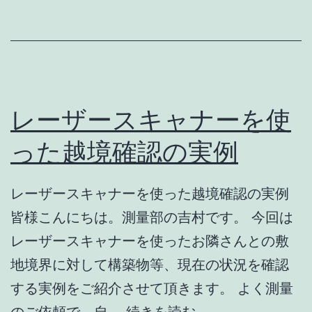
頼】
家
の
郵
便
レーザースキャナーを使
受
った越境確認の実例
け
に
レーザースキャナーを使った越境確認の実例
怪
皆様こんにちは。測量部の吉村です。 今回は
文
レーザースキャナーを使ったお隣さんとの敷
書
地境界に対して構築物等、現在の状況を確認
が？
する実例をご紹介させて頂きます。 よく測量
【協
レ
のご依頼で、自…
続きを読む