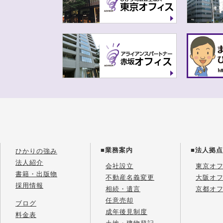
■業務案内
■法人拠点
ひかりの強み
法人紹介
会社設立
東京オ
書籍・出版物
不動産名義変更
大阪オ
採用情報
相続・遺言
京都オ
任意売却
ブログ
成年後見制度
料金表